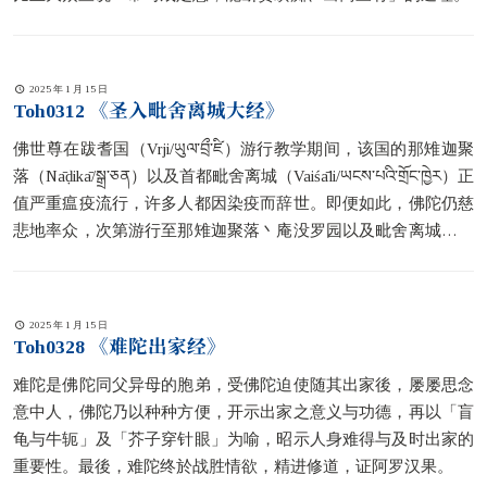
2025 年 1 月 15 日
Toh0312 《圣入毗舍离城大经》
佛世尊在跋耆国（Vrji/ཡུལ་བྲྀ་ཛི）游行教学期间，该国的那雉迦聚
落（Nāḍikā/སྒྲ་ཅན）以及首都毗舍离城（Vaiśāli/ཡངས་པའི་གྲོང་ཁྱེར）正
值严重瘟疫流行，许多人都因染疫而辞世。即便如此，佛陀仍慈
悲地率众，次第游行至那雉迦聚落丶庵没罗园以及毗舍离城等处
讲学。在他们进入毗舍离城之前，佛陀吩咐阿难尊者至毗舍离城
门口，诵念本经的咒语与偈颂。阿难尊者依教奉行後，在佛陀的
威德加持与诸天神的神威护佑下，当地的瘟疫遂得平息。
2025 年 1 月 15 日
Toh0328 《难陀出家经》
难陀是佛陀同父异母的胞弟，受佛陀迫使随其出家後，屡屡思念
意中人，佛陀乃以种种方便，开示出家之意义与功德，再以「盲
龟与牛轭」及「芥子穿针眼」为喻，昭示人身难得与及时出家的
重要性。最後，难陀终於战胜情欲，精进修道，证阿罗汉果。