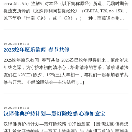
circa 4th -5th）注解针对本经（以下简称原经）所造、元魏时期菩
提流支所译的《文殊师利问菩提经论》（CBETA, T26, no. 1531，
以下简称「世亲《论》」或「《论》」）一种，而藏译本则由天
主觉（Surendrabodhi, circa 8th ）以及耶谢德（ཡེ་ཤེས་སྡེ། circa 8th ）
合译（以下称为原经藏译）。
2025 年 1 月 15 日
2025蛇年愿乐欲闻 春节共修
2025蛇年愿乐欲闻 春节共修 2025乙巳蛇年即将到来，值此岁末
年终之际，为守护本初的清净心，培养清净的意乐，诚挚邀请法
友们在1/28(二) 除夕、1/29(三)大年初一，与我们一起参加春节共
修与开示。 心经除障法会—主法法师
[…]
2025 年 1 月 15 日
汉译佛典护持计划—慧灯除蛇惑 心净如意宝
汉译佛典护持计划—慧灯除蛇惑 心净如意宝 【圆满法藏‧佛典汉
译】首次开放护持《一百五十赞佛颂》与《中观五蕴论》两部佛