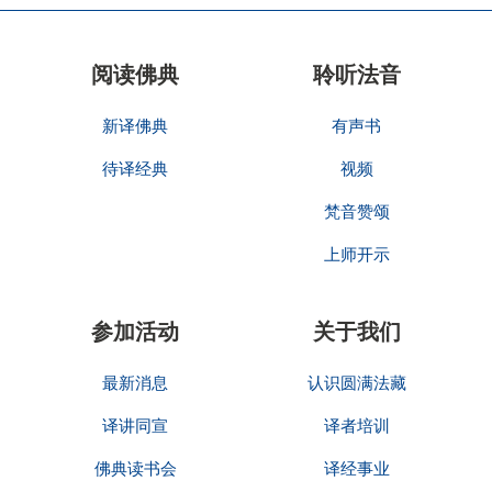
阅读佛典
聆听法音
新译佛典
有声书
待译经典
视频
梵音赞颂
上师开示
参加活动
关于我们
最新消息
认识圆满法藏
译讲同宣
译者培训
佛典读书会
译经事业