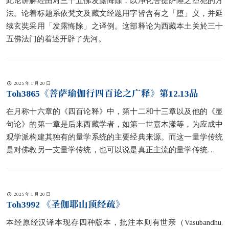
此论讲解经由对三十五佛发露悔除，以净化菩提萨陲之堕犯的方
法。论着标题系依梵文及藏文经题用字皆含有之「堕」义，并延
续玄奘采用「发露悔除」之译例。这部释论为西藏本土关於三十
五佛法门的着述开辟了先河。
2025 年 1 月 20 日
Toh3865《菩萨瑜伽行四百论之广释》第12.13品
在月称十六章的《四百论释》中，第十二和十三章以及他的《显
句论》的第一章是后来西藏学者，如第一世嘉木漾等，为应成中
观学派构建其独有的量学系统的主要经典来源。而这一量学传统
是对佛教另一支量学传统，也可以说是真正主流的量学传统，即
陈那所创建的量学传统的一次严重的重整。如陈那的量学传统可
以被视为是建立在佛教唯识哲学理论之上的，那么月称的在其上
述两个作品中暗藏的应成中观量学是站在佛教最高的哲学理论上
2025 年 1 月 20 日
对量学的一次整编。
Toh3992 《圣伽耶山顶经疏》
本经原经汉译本现存四种版本，批注本则有世亲（Vasubandhu,