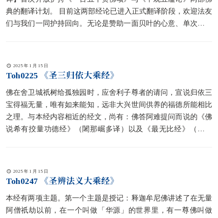
典的翻译计划。 目前这两部经论已进入正式翻译阶段，欢迎法友
们与我们一同护持回向。无论是赞助一面贝叶的心意、单次或定
期的护持，
[…]
2025 年 1 月 15 日
Toh0225 《圣三归依大乘经》
佛在舍卫城祇树给孤独园时，应舍利子尊者的请问，宣说归依三
宝得福无量，唯有如来能知，远非大兴世间供养的福德所能相比
之理。与本经内容相近的经文，尚有：佛答阿难提问而说的《佛
说希有挍量功德经》（闍那崛多译）以及《最无比经》（玄奘
译）。
2025 年 1 月 15 日
Toh0247 《圣辨法义大乘经》
本经有两项主题。第一个主题是授记：释迦牟尼佛讲述了在无量
阿僧祇劫以前，在一个叫做「华源」的世界里，有一尊佛叫做