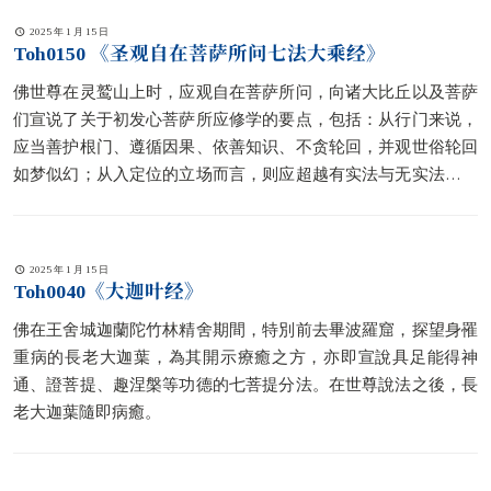
2025 年 1 月 15 日
Toh0150 《圣观自在菩萨所问七法大乘经》
佛世尊在灵鹫山上时，应观自在菩萨所问，向诸大比丘以及菩萨
们宣说了关于初发心菩萨所应修学的要点，包括：从行门来说，
应当善护根门、遵循因果、依善知识、不贪轮回，并观世俗轮回
如梦似幻；从入定位的立场而言，则应超越有实法与无实法之对
立性，使得对于空性的了悟臻于稳定。
2025 年 1 月 15 日
Toh0040《大迦叶经》
佛在王舍城迦蘭陀竹林精舍期間，特別前去畢波羅窟，探望身罹
重病的長老大迦葉，為其開示療癒之方，亦即宣說具足能得神
通、證菩提、趣涅槃等功德的七菩提分法。在世尊說法之後，長
老大迦葉隨即病癒。