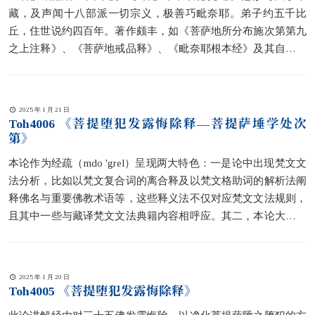
藏，及声闻十八部派一切宗义，极善巧毗奈耶。弟子约五千比
丘，住世说约四百年。著作颇丰，如《菩萨地所分布施次第第九
之上注释》、《菩萨地戒品释》、《毗奈耶根本经》及其自释、
《毗奈耶行持一百零一羯磨法》等。
2025 年 1 月 21 日
Toh4006 《菩提堕犯发露悔除释—菩提萨埵学处次
第》
本论作为经疏（mdo 'grel）呈现两大特色：一是论中出现梵文文
法分析，比如以梵文复合词的离合释及以梵文格助词的解析法阐
释佛名与重要佛教术语等，这些释义法不仅对应梵文文法规则，
且其中一些与藏译梵文文法典籍内容相呼应。其二，本论大量引
用佛经文句来支持依对三十五佛作发露悔除这一大乘修习法的理
由与功效，其中可明确溯源经题的就有七种。此皆对理解藏传佛
教释经学以及优化佛教翻译有极大帮助。
2025 年 1 月 20 日
Toh4005 《菩提堕犯发露悔除释》