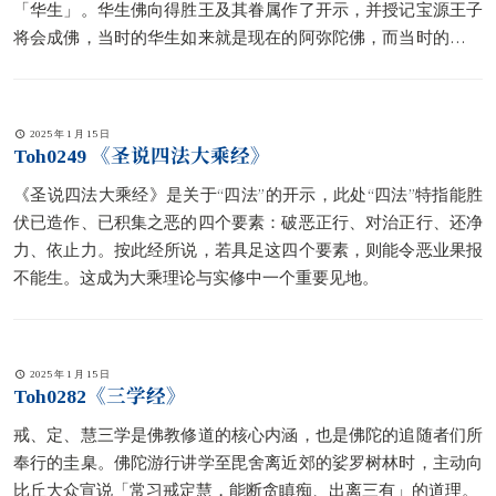
「华生」。华生佛向得胜王及其眷属作了开示，并授记宝源王子
将会成佛，当时的华生如来就是现在的阿弥陀佛，而当时的宝源
王子则是现在的观自在菩萨。另一主题是华生如来所开示的教
法：五蕴不坚无实，然而凡夫却执着五蕴为坚实，并执着四种颠
倒想——即视五蕴为恒常、可爱、洁净、真实，因此受苦。
2025 年 1 月 15 日
Toh0249 《圣说四法大乘经》
《圣说四法大乘经》是关于“四法”的开示，此处“四法”特指能胜
伏已造作、已积集之恶的四个要素：破恶正行、对治正行、还净
力、依止力。按此经所说，若具足这四个要素，则能令恶业果报
不能生。这成为大乘理论与实修中一个重要见地。
2025 年 1 月 15 日
Toh0282《三学经》
戒、定、慧三学是佛教修道的核心内涵，也是佛陀的追随者们所
奉行的圭臬。佛陀游行讲学至毘舍离近郊的娑罗树林时，主动向
比丘大众宣说「常习戒定慧，能断贪瞋痴、出离三有」的道理。