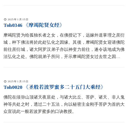
2025 年 1 月 15 日
Toh0346 《摩竭陀贤女经》
摩竭陀贤为给孤独长者之女，在佛授记下，远嫁外道掌理之蔗衍
城，种下佛法将於此处弘化之因缘。其後，摩竭陀贤女迎请佛陀
前往蔗衍城，诸大阿罗汉弟子亦以神变力前往，遂令该地成为佛
法弘化之处。佛陀就弟子所问，开示摩竭陀贤女过去世之因缘，
亦揭示迦叶佛时代，诘利诘王十种梦境（当时佛是此王之女，名
曰金鬘），预示了释迦牟尼佛教法的发展，包括分裂为十八部派
之事。
2025 年 1 月 15 日
Toh0020 《圣般若波罗蜜多二十五门大乘经》
佛陀在须弥山顶诸天夜居处，与诸大比丘、菩萨、诸天、非人鬼
神等共处之时，透过二十五法，向以秘密主金刚手菩萨为首的大
众宣说此一般若波罗蜜多的口诀教授。