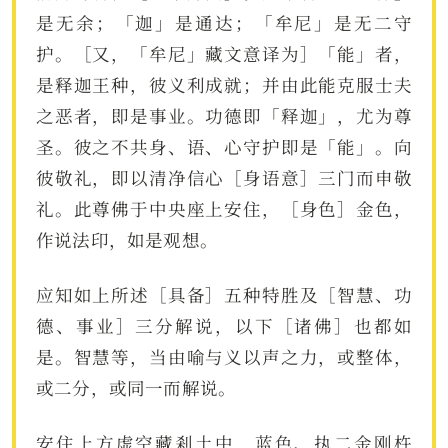
是无余；「迦」是通达；「牟尼」是无二守
护。［又，「牟尼」藏文意译为］「能」者，
是释迦王种，彼义利成就；并由此能克服士夫
之恶者，即是事业。功德即「释迦」，尤为尊
圣。彼之不共身、语、心守护即是「能」。向
彼敬礼，即以清净信心［身语意］三门而申敬
礼。此尊佛于中央座上安住，［身色］金色，
作说法印，如是观想。
应知如上所述［具备］五种特胜及［智慧、功
德、事业］三分解说，以下［诸佛］也都如
是。智慧等，当由喻与义以声之力，或整体，
或二分，或同一而解说。
安住上方虚空藏剎土中，蓝色、执二金刚杵