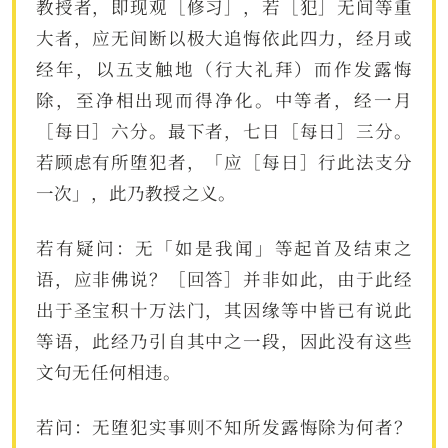
教授者，即现观［修习］，若［犯］无间等重
大者，应无间断以极大追悔依此四力，经月或
经年，以五支触地（行大礼拜）而作发露悔
除，至净相出现而得净化。中等者，经一月
［每日］六分。最下者，七日［每日］三分。
若顾虑有所堕犯者，「应［每日］行此法支分
一次」，此乃教授之义。
若有疑问：无「如是我闻」等起首及结束之
语，应非佛说？［回答］并非如此，由于此经
出于圣宝积十万法门，其因缘等中皆已有说此
等语，此经乃引自其中之一段，因此没有这些
文句无任何相违。
若问：无堕犯实事则不知所发露悔除为何者？