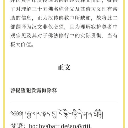
并因具有印度传译的佛教经典释义传统，提供
了对理解三十五佛名称含义及其修习义理有帮
助的信息，正为汉传佛教中所缺如，故将此二
部翻译为汉文非仅必须，且为理解寂护尊者中
观宗见及其对于佛法修行中的实际贯彻，当有
极大价值。
正文
菩提堕犯发露悔除释
༄༅༅། །རྒྱ་གར་སྐད་དུ། བོ་དྷི་པཏྟི་དེ་ཤ་ན་བྲྀཏྟི།
梵语：bodhyāpattideśanāvṛtti.