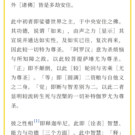
外［诸佛］皆是多劫安住。
此中初者即娑婆世界之主，于中央安住之佛。
其功德，说谓「如来」，由声之力［显示］其
宣说并通达如实性，及如实已往、复次再来，
因此较一切特为尊圣。「阿罗汉」意为杀烦恼
与所知障之敌。以此较菩提萨埵尤为尊圣。
「正」即不颠倒，以此［较］轮回与劣乘［尤
为尊圣］。「等」即［圆满］二资粮与自他义
之二身。「觉」即断与智差别为二。以此二者
显明较流转生死与涅槃的一切补特伽罗尤为尊
圣。
1
彼之性相
即释迦牟尼，此即［诠表］智慧、
能力与功德［三个方面］。此中智慧：「释」