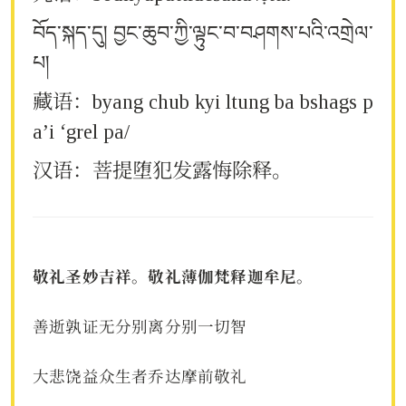
བོད་སྐད་དུ། བྱང་ཆུབ་ཀྱི་ལྟུང་བ་བཤགས་པའི་འགྲེལ་
པ།
藏语：byang chub kyi ltung ba bshags p
a’i ‘grel pa/
汉语：菩提堕犯发露悔除释。
敬礼圣妙吉祥。敬礼薄伽梵释迦牟尼。
善逝孰证无分别离分别一切智
大悲饶益众生者乔达摩前敬礼