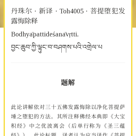
丹珠尔 · 新译 · Toh4005 · 菩提堕犯发
露悔除释
Bodhyāpattideśanāvṛtti.
བྱང་ཆུབ་ཀྱི་ལྟུང་བ་བཤགས་པའི་འགྲེལ་པ
题解
此论讲解依对三十五佛发露悔除以净化菩提萨
埵之堕犯的方法。其所注释佛经本典即《大宝
积经》中之优波离会（后单行称为《圣三蕴
经》）。此论标题，译者认为应当译作《菩提