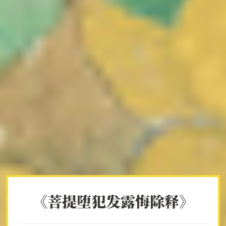
《菩提堕犯发露悔除释》