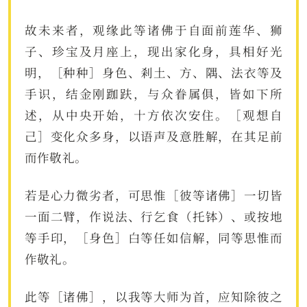
故未来者，观缘此等诸佛于自面前莲华、狮
子、珍宝及月座上，现出家化身，具相好光
明，［种种］身色、剎土、方、隅、法衣等及
手识，结金刚跏趺，与众眷属俱，皆如下所
述，从中央开始，十方依次安住。［观想自
己］变化众多身，以语声及意胜解，在其足前
而作敬礼。
若是心力微劣者，可思惟［彼等诸佛］一切皆
一面二臂，作说法、行乞食（托钵）、或按地
等手印，［身色］白等任如信解，同等思惟而
作敬礼。
此等［诸佛］，以我等大师为首，应知除彼之