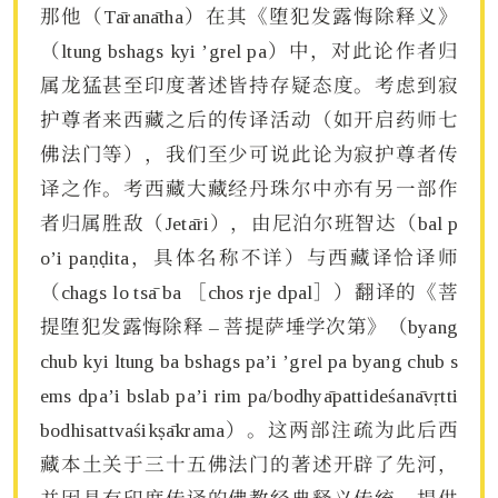
那他（Tāranātha）在其《堕犯发露悔除释义》
（ltung bshags kyi ’grel pa）中，对此论作者归
属龙猛甚至印度著述皆持存疑态度。考虑到寂
护尊者来西藏之后的传译活动（如开启药师七
佛法门等），我们至少可说此论为寂护尊者传
译之作。考西藏大藏经丹珠尔中亦有另一部作
者归属胜敌（Jetāri），由尼泊尔班智达（bal p
o’i paṇḍita，具体名称不详）与西藏译恰译师
（chags lo tsā ba ［chos rje dpal］）翻译的《菩
提堕犯发露悔除释 – 菩提萨埵学次第》（byang
chub kyi ltung ba bshags pa’i ’grel pa byang chub s
ems dpa’i bslab pa’i rim pa/bodhyāpattideśanāvṛtti
bodhisattvaśikṣākrama）。这两部注疏为此后西
藏本土关于三十五佛法门的著述开辟了先河，