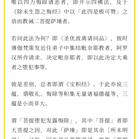
唯以四力悔除诸恶者，即开示四佛法，及于
《除未生怨之悔经》中以「此四是极可赞」之
语而教诫二菩提萨埵者。
若问此法为何？即〈圣优波离请问品〉，彼时
薄伽梵策发近住弟子中集结毗奈耶教者，阿罗
汉所作请求。决定毗奈耶者，即以此决定大乘
者之堕犯事等。
彼是差别，总者即谓《宝积经》。于此亦说三
蕴，谓敬礼、悔除等积集无量诸福德蕴等，三
蕴是小而非大。
谓「菩提堕犯发露悔除」，其中「菩提」者即
大菩提之因，对此「萨埵」即是其余［所未明