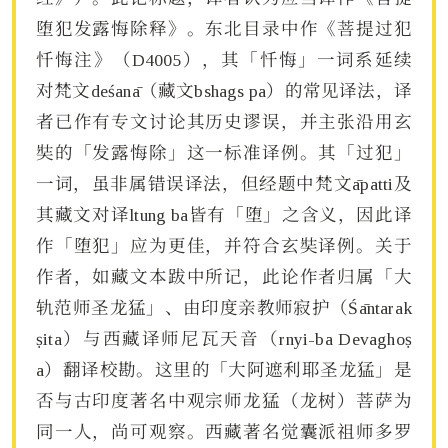
堕犯发露悔除释》。东北目录中作《菩提过犯
忏悔注》（D4005），其「忏悔」一词系延续
对梵文deśanā（藏文bshags pa）的常见译法，译
者已作有专文讨论其历史谬误，并主张沿用玄
奘的「发露悔除」这一标准译例。其「过犯」
一词，虽非属错误译法，但经题中梵文āpatti及
其藏文对译ltung ba皆有「堕」之含义，因此译
作「堕犯」应为更佳，并符合玄奘译例。关于
作者，如藏文本跋中所记，此论作者归属「大
轨范师圣龙猛」、由印度亲教师寂护（Śāntarak
ṣita）与西藏译师尼瓦天音（rnyi-ba Devaghoṣ
a）翻译校勘。这里的「大阿遮利耶圣龙猛」是
否与古印度著名中观宗师龙猛（龙树）菩萨为
同一人，尚可观察。西藏著名觉囊派祖师多罗