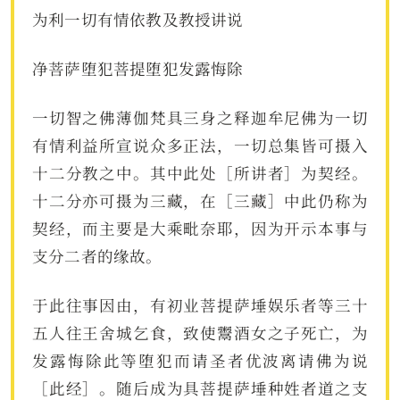
为利一切有情依教及教授讲说
净菩萨堕犯菩提堕犯发露悔除
一切智之佛薄伽梵具三身之释迦牟尼佛为一切
有情利益所宣说众多正法，一切总集皆可摄入
十二分教之中。其中此处［所讲者］为契经。
十二分亦可摄为三藏，在［三藏］中此仍称为
契经，而主要是大乘毗奈耶，因为开示本事与
支分二者的缘故。
于此往事因由，有初业菩提萨埵娱乐者等三十
五人往王舍城乞食，致使鬻酒女之子死亡，为
发露悔除此等堕犯而请圣者优波离请佛为说
［此经］。随后成为具菩提萨埵种姓者道之支