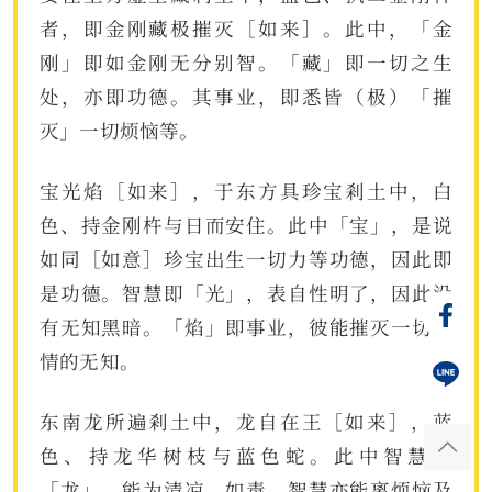
者，即金刚藏极摧灭［如来］。此中，「金
刚」即如金刚无分别智。「藏」即一切之生
处，亦即功德。其事业，即悉皆（极）「摧
灭」一切烦恼等。
宝光焰［如来］，于东方具珍宝剎土中，白
色、持金刚杵与日而安住。此中「宝」，是说
如同［如意］珍宝出生一切力等功德，因此即
是功德。智慧即「光」，表自性明了，因此没
有无知黑暗。「焰」即事业，彼能摧灭一切有
情的无知。
东南龙所遍剎土中，龙自在王［如来］，蓝
色、持龙华树枝与蓝色蛇。此中智慧即
「龙」，能为清凉，如毒，智慧亦能离烦恼及