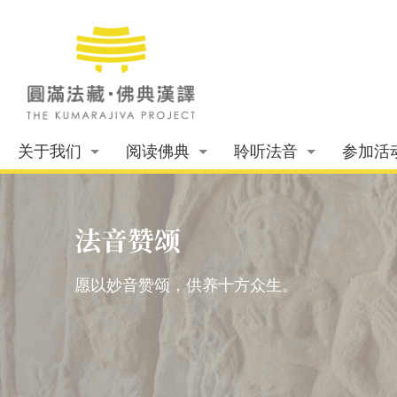
关于我们
阅读佛典
聆听法音
参加活
法音赞颂
愿以妙音赞颂，供养十方众生。