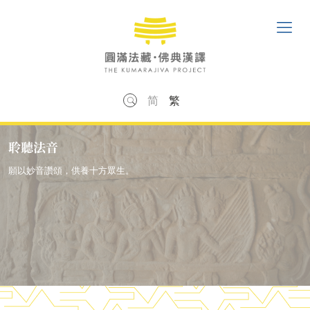
简
繁
聆聽法音
願以妙音讚頌，供養十方眾生。