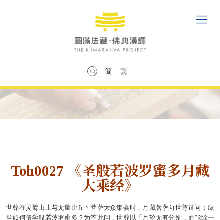
简
繁
Toh0027 《圣般若波罗蜜多月藏
大乘经》
世尊在灵鹫山上与无量比丘丶菩萨大众集会时，月藏菩萨向世尊请问：应
当如何修学般若波罗蜜多？为答此问，世尊以「月轮无有分别，而能除一