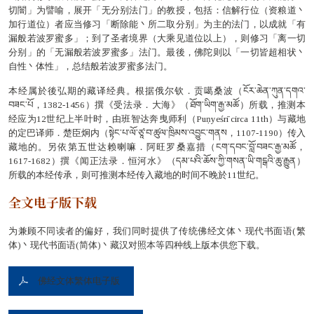
切闇」为譬喻，展开「无分别法门」的教授，包括：信解行位（资粮道丶
加行道位）者应当修习「断除能丶所二取分别」为主的法门，以成就「有
漏般若波罗蜜多」；到了圣者境界（大乘见道位以上），则修习「离一切
分别」的「无漏般若波罗蜜多」法门。最後，佛陀则以「一切皆超相状丶
自性丶体性」，总结般若波罗蜜多法门。
本经属於後弘期的藏译经典。根据俄尔钦．贡噶桑波（ངོར་ཆེན་ཀུན་དགའ་
བཟང་པོ，1382-1456）撰《受法录．大海》（ཐོག་ཡིག་རྒྱ་མཚོ）所载，推测本
经应为12世纪上半叶时，由班智达奔曳师利（Puṇyeśrī circa 11th）与藏地
的定巴译师．楚臣炯内（སྟེང་པ་ལོ་ཙཱ་བ་ཚུལ་ཁྲིམས་འབྱུང་གནས，1107-1190）传入
藏地的。另依第五世达赖喇嘛．阿旺罗桑嘉措（ངག་དབང་བློ་བཟང་རྒྱ་མཚོ，
1617-1682）撰《闻正法录．恒河水》（དམ་པའི་ཆོས་ཀྱི་གསན་ཡི་གངྒའི་ཆུ་རྒྱུན）
所载的本经传承，则可推测本经传入藏地的时间不晚於11世纪。
全文电子版下载
为兼顾不同读者的偏好，我们同时提供了传统佛经文体丶现代书面语(繁
体)丶现代书面语(简体)丶藏汉对照本等四种线上版本供您下载。
佛经文体繁体电子版