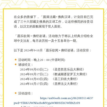
在众多的善缘下，「圆满法藏• 佛典汉译」计划目前已完
成了三十六部藏文佛典的汉译工作，让这些佛陀的珍贵话
语，以汉文的面貌展现于世人面前。
「愿乐欲闻 • 佛经读诵」活动致力于将以上经典介绍给全
球中文法友，每月农历初一及十五各举办一期。
以下是 2024年9-10月「愿乐欲闻 • 佛经读诵」活动安排：
活动时间：晚上20：00 (中原时间)
诵读经文：
2024年09月03日(二) 《圣坚胜意乐品大乘经》
2024年09月17日(二) 《教诫频婆娑罗王大乘经》
2024年10月03日(四) 《圣三归依大乘经》
2024年10月17日(四) 《圣辨法义大乘经》
活动连结：
https://us06web.zoom.us/j/86208311463?
pwd=YlRKUWNJazhoMVpjaWM0SEhOWlBtZz09