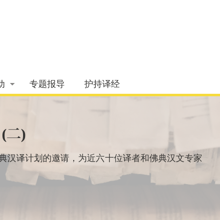
动
专题报导
护持译经
(二)
佛典汉译计划的邀请，为近六十位译者和佛典汉文专家