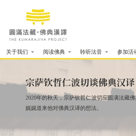
关于我们
阅读佛典
聆听法音
参加活
宗萨钦哲仁波切谈佛典汉译 
2020年的秋天，宗萨钦哲仁波切应圆满法藏
娓娓道来他对佛典汉译的想法。