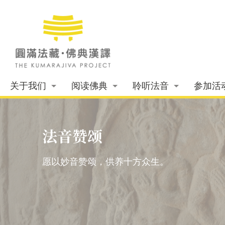
关于我们
阅读佛典
聆听法音
参加活
法音赞颂
愿以妙音赞颂，供养十方众生。