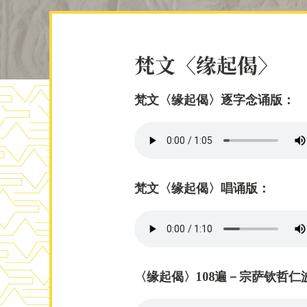
梵文〈缘起偈〉
梵文〈缘起偈〉逐字念诵版：
梵文〈缘起偈〉唱诵版：
〈缘起偈〉108遍－宗萨钦哲仁