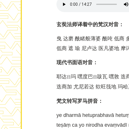
玄奘法师译着中的梵汉对音：
曳 达磨 酰睹般薄婆 酰吨 低商
低商 遮 瑜 尼卢达 医凡婆地 
现代书面语对音：
耶达
玛 嘿度巴
跋瓦 嘿敦 迭
日
日
迭商加 尤尼若达 欸旺筏地 玛哈
梵文转写罗马拼音：
ye dharmā hetuprabhavā hetuṃ
teṣāṃ ca yo nirodha evaṃvād