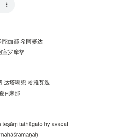
 多陀伽都 希阿婆达
摩诃室罗摩拏
商 达塔噶兜 哈雅瓦迭
夏
麻那
日
 teṣāṃ tathāgato hy avadat
ī mahāśramaṇaḥ