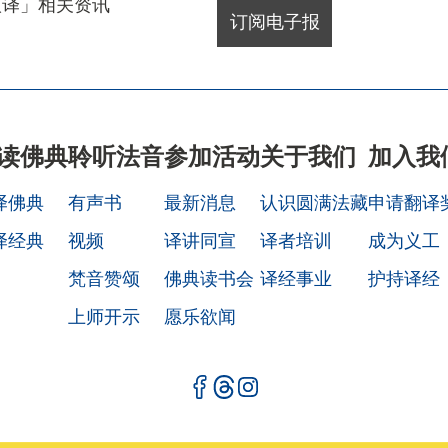
汉译」相关资讯
读佛典
聆听法音
参加活动
关于我们
加入我
译佛典
有声书
最新消息
认识圆满法藏
申请翻译
译经典
视频
译讲同宣
译者培训
成为义工
梵音赞颂
佛典读书会
译经事业
护持译经
上师开示
愿乐欲闻