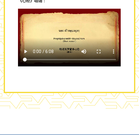
《心经》唱诵：