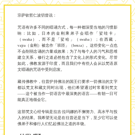
宗萨钦哲仁波切曾说：
咒语有许多不同的唱诵方式，每一种都深受当地的习惯影
响：比如，日本的金刚乘弟子会唱作「娑哇卡」
（swaka），而不是「娑哈」（swaha）；在西藏，
vajra（金刚）被念作「班匝」（benza）。这些变化一点也
不会削弱念诵的力量或效果；为了与每个人的习气和思维
建立关系，修行之道必然包含了文化上的形式变化。尽管
如此，佛教发源于印度，而且我们中有些人会从以梵语原
文唱诵的咒语中受到启发。
藏传佛教中，往昔护持佛法的国王们要求一切佛法的文字
都以梵文和藏文同时出现，他们希望通过时常看到梵文
——这个被当作一切语言中最深奥的语言——有朝一日可
能真正地领会它。
这部梵文心经专辑是拉吉‧拉玛娜的不懈努力、高水平与投
入的结果。我希望无论是在往昔还是当下，至少它可以使
佛弟子和修行人们忆起佛法之道的丰饶。