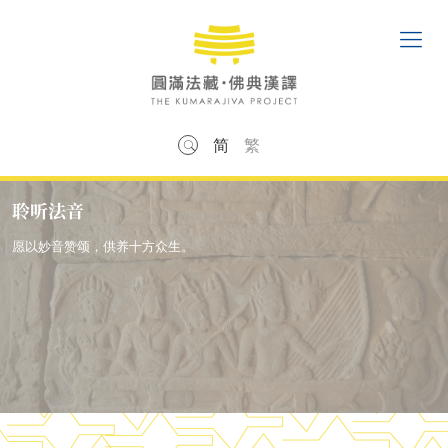
简
繁
聆听法音
愿以妙音赞颂，供养十方众生。