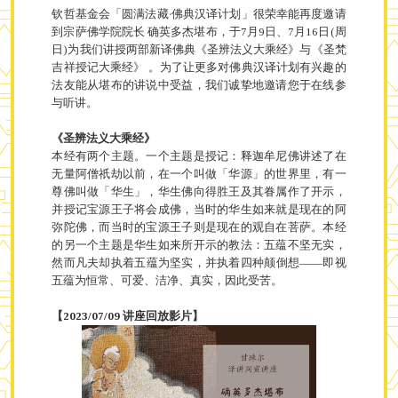
钦哲基金会「圆满法藏‧佛典汉译计划」很荣幸能再度邀请
到宗萨佛学院院长 确英多杰堪布，于7月9日、7月16日(周
日)为我们讲授两部新译佛典《圣辨法义大乘经》与《圣梵
吉祥授记大乘经》 。为了让更多对佛典汉译计划有兴趣的
法友能从堪布的讲说中受益，我们诚挚地邀请您于在线参
与听讲。
《圣辨法义大乘经》
本经有两个主题。一个主题是授记：释迦牟尼佛讲述了在
无量阿僧祇劫以前，在一个叫做「华源」的世界里，有一
尊佛叫做「华生」，华生佛向得胜王及其眷属作了开示，
并授记宝源王子将会成佛，当时的华生如来就是现在的阿
弥陀佛，而当时的宝源王子则是现在的观自在菩萨。本经
的另一个主题是华生如来所开示的教法：五蕴不坚无实，
然而凡夫却执着五蕴为坚实，并执着四种颠倒想——即视
五蕴为恒常、可爱、洁净、真实，因此受苦。
【2023/07/09 讲座回放影片】