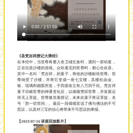
《圣梵吉祥授记大乘经》
在本经中，当世尊将要入舍卫城乞食时，遇到一群幼童，
正在玩造沙楼的游戏。众幼童见到世尊时，都心生欢喜。
其中一名叫「梵吉祥」的童子，将他的沙楼献给世尊。世
尊纳受了沙楼，并将它变成一座七宝楼，其楼柱由金、
银、琉璃和颇梨所造，于四面各立有八万四千柱。梵吉祥
童子目睹世尊的神通变化后，以偈颂赞叹世尊，并发愿证
得无上菩提。世尊微笑着授记，未来此童子将证菩提，名
号「胜一切世间」。最后一段偈颂宣说了佛与佛法的不可
思议，以及对三宝的信心将带来不可思议的果报。
【2023/07/16 讲座回放影片】