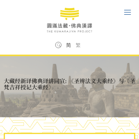
简
繁
大藏经新译佛典译讲同宣: 《圣辨法义大乘经》与《圣
梵吉祥授记大乘经》