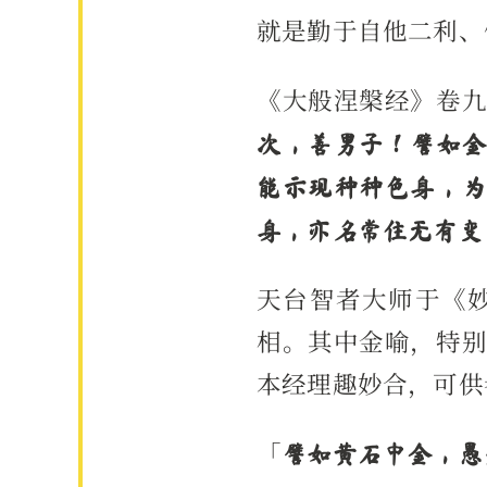
就是勤于自他二利、
《大般涅槃经》卷
次，善男子！譬如
能示现种种色身，
身，亦名常住无有变
天台智者大师于《
相。其中金喻，特
本经理趣妙合，可供
「
譬如黄石中金，愚