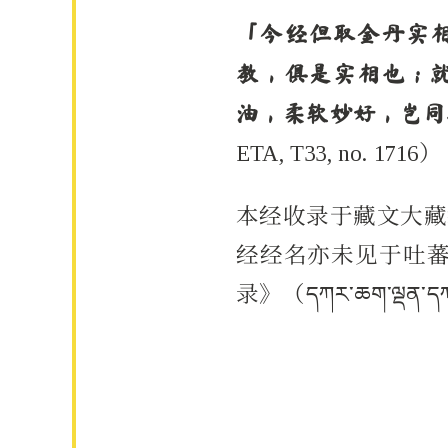
「今经但取金丹实
教，俱是实相也；
油，柔软妙好，岂同
ETA, T33, no. 1716）
本经收录于藏文大藏经
经经名亦未见于吐蕃王
录》（དཀར་ཆག་ལ