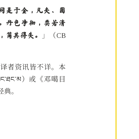
同是于金，凡夫、圆
。丹色净彻，类若清
，简其得失。
」（CB
代、译者资讯皆不详。本
་ཐང་མ）或《邓噶目
的经典。