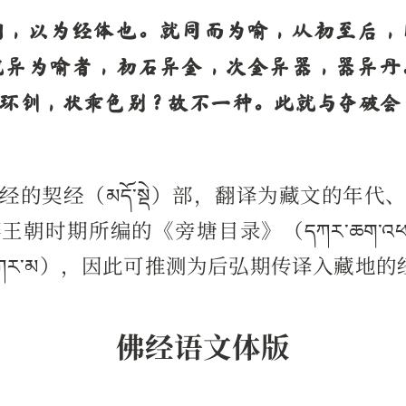
相，以为经体也。就同而为喻，从初至后，
就异为喻者，初石异金，次金异器，器异丹
环钏，状乖色别？故不一种。此就与夺破会
的契经（མདོ་སྡེ）部，翻译为藏文的年
朝时期所编的《旁塘目录》（དཀར་ཆག་འཕང
ྡན་དཀར་མ），因此可推测为后弘期传译入藏地
佛经语文体版