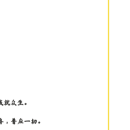
成就众生。
身，普应一切。