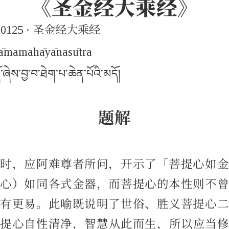
《圣金经大乘经》
h0125 · 圣金经大乘经
āma­mahā­yāna­sūtra
ཞེས་བྱ་བ་ཐེག་པ་ཆེན་པོའི་མདོ།
题解
园时，应阿难尊者所问，开示了「菩提心如金
提心）如同各式金器，而菩提心的本性则不曾
而有更易。此喻既说明了世俗、胜义菩提心二
菩提心自性清净，智慧从此而生，所以应当修