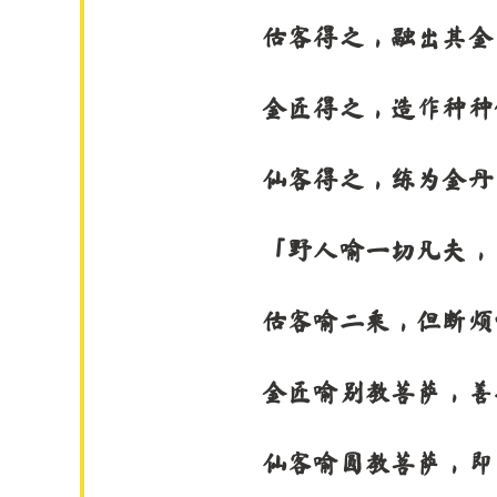
估客得之，融出其金
金匠得之，造作种种
仙客得之，练为金丹
「野人喻一切凡夫，
估客喻二乘，但断烦
金匠喻别教菩萨，善
仙客喻圆教菩萨，即