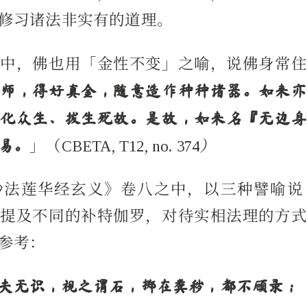
修习诸法非实有的道理。
九中，佛也用「金性不变」之喻，说佛身常
金师，得好真金，随意造作种种诸器。如来亦
为化众生、拔生死故。是故，如来名『无边身
易。
」（CBETA, T12, no. 374
）
妙法莲华经玄义》卷八之中，以三种譬喻说
别提及不同的补特伽罗，对待实相法理的方式
参考：
夫无识，视之谓石，掷在粪秽，都不顾录；