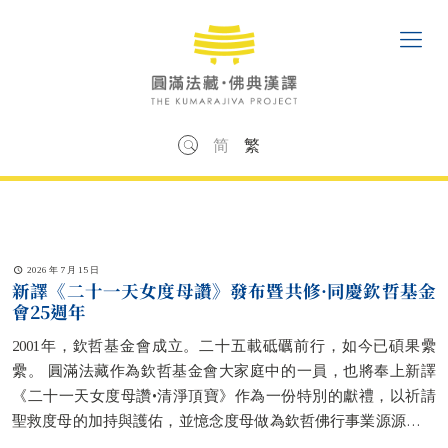
简
繁
2026 年 7 月 15 日
新譯《二十一天女度母讚》發布暨共修·同慶欽哲基金
會25週年
2001年，欽哲基金會成立。二十五載砥礪前行，如今已碩果纍
纍。 圓滿法藏作為欽哲基金會大家庭中的一員，也將奉上新譯
《二十一天女度母讚•清淨頂寶》作為一份特別的獻禮，以祈請
聖救度母的加持與護佑，並憶念度母做為欽哲佛行事業源源不斷
行動力與精神泉
[…]