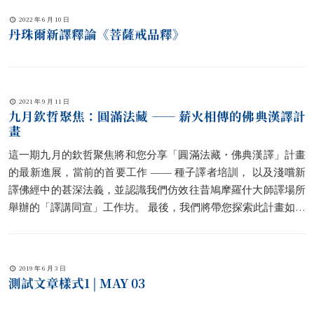
2022 年 6 月 10 日
丹珠爾新譯釋論《菩薩戒品釋》
2021 年 9 月 11 日
九月欽哲聚焦：圓滿法藏 —— 薪火相傳的佛典漢譯計
畫
這一期九月的欽哲聚焦將和您分享「圓滿法藏・佛典漢譯」計畫
的最新進展，當前的首要工作 —— 種子譯者培訓， 以及淺嚐新
譯佛經中的甚深法義，並認識我們仿效往昔鳩摩羅什大師譯場所
舉辦的「譯講同宣」工作坊。 最後，我們將帶您探索此計畫如何
透過音樂與繪畫，讓讀者與新譯佛典有更深的連結。
2019 年 6 月 3 日
測試文章樣式1 | MAY 03