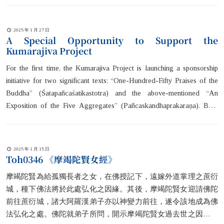
2025 年 1 月 27 日
A Special Opportunity to Support the
Kumarajiva Project
For the first time, the Kumarajiva Project is launching a sponsorship
initiative for two significant texts: “One-Hundred-Fifty Praises of the
Buddha” (Śatapañcaśatikastotra) and the above-mentioned “An
Exposition of the Five Aggregates” (Pañcaskandhaprakaraṇa). Both
texts have entered the formal translation phase. We welcome you to
join us in this meritorious endeavor. Whether sponsoring a single palm
leaf’s worth of text or offering one-time or continuous support, every
2025 年 1 月 15 日
contribution counts.
Toh0346 《摩竭陀賢女經》
摩竭陀賢為給孤獨長者之女，在佛授記下，遠嫁外道掌理之蔗衍
城，種下佛法將於此處弘化之因緣。其後，摩竭陀賢女迎請佛陀
前往蔗衍城，諸大阿羅漢弟子亦以神變力前往，遂令該地成為佛
法弘化之處。佛陀就弟子所問，開示摩竭陀賢女過去世之因緣，