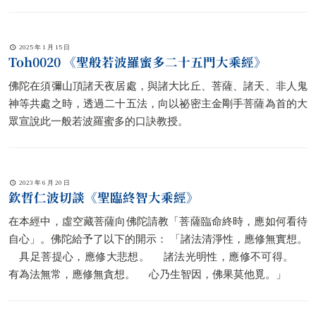
亦揭示迦葉佛時代，詰利詰王十種夢境（當時佛是此王之女，名
曰金鬘），預示了釋迦牟尼佛教法的發展，包括分裂為十八部派
之事。
2025 年 1 月 15 日
Toh0020 《聖般若波羅蜜多二十五門大乘經》
佛陀在須彌山頂諸天夜居處，與諸大比丘、菩薩、諸天、非人鬼
神等共處之時，透過二十五法，向以祕密主金剛手菩薩為首的大
眾宣說此一般若波羅蜜多的口訣教授。
2023 年 6 月 20 日
欽哲仁波切談《聖臨終智大乘經》
在本經中，虛空藏菩薩向佛陀請教「菩薩臨命終時，應如何看待
自心」。佛陀給予了以下的開示： 「諸法清淨性，應修無實想。
具足菩提心，應修大悲想。 諸法光明性，應修不可得。
有為法無常，應修無貪想。 心乃生智因，佛果莫他覓。」