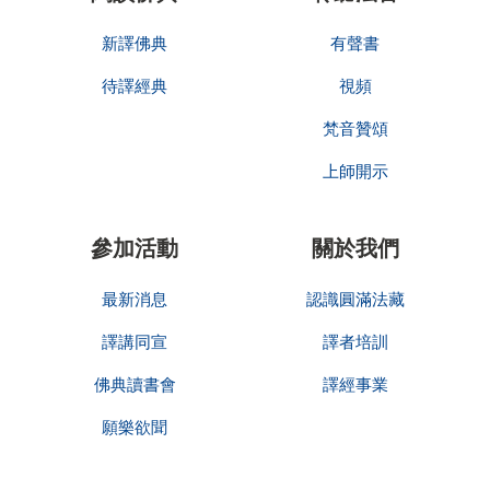
新譯佛典
有聲書
待譯經典
視頻
梵音贊頌
上師開示
參加活動
關於我們
最新消息
認識圓滿法藏
譯講同宣
譯者培訓
佛典讀書會
譯經事業
願樂欲聞