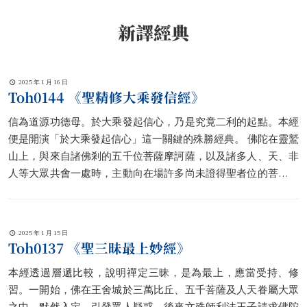
新譯經典
2025 年 1 月 16 日
Toh0144 《聖精修大乘發信經》
信為道源功德母。於大乘發起信心，乃是究竟二利的起點。本經
便是開演「於大乘發起信心」這一關鍵的殊勝經典。 佛陀在靈鷲
山上，與來自諸佛剎的五千位菩薩摩訶薩，以及諸多人、天、非
人等大眾共會一處時，主動向在場許多尚未證得聖者位的菩薩開
示「應於大乘發起信心，透過信心而數數安住」的道理，並加持
大方便信菩薩摩訶薩，使菩薩向佛陀請教有關「於大乘發起信
心」的諸多問題。
2025 年 1 月 15 日
Toh0137 《聖三昧最上妙經》
本經透過層遞比較，說明禪定三昧，是為最上，應當受持、修
習。一開始，佛在王舍城於三萬比丘、五千菩薩及人天眷屬大眾
之中，默然入定，引發眾人疑惑，後來文殊師利法王子請求佛陀