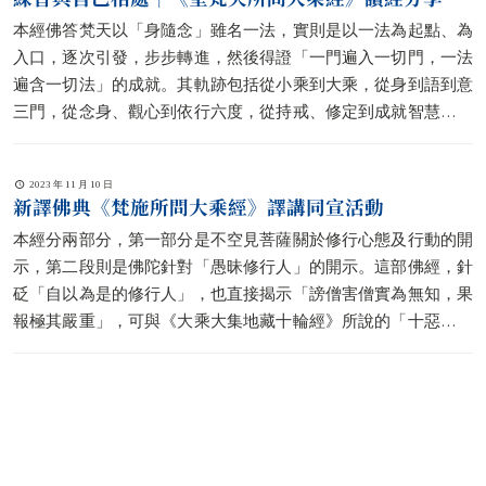
本經佛答梵天以「身隨念」雖名一法，實則是以一法為起點、為
入口，逐次引發，步步轉進，然後得證「一門遍入一切門，一法
遍含一切法」的成就。其軌跡包括從小乘到大乘，從身到語到意
三門，從念身、觀心到依行六度，從持戒、修定到成就智慧，皆
可見到法義實踐的層層深入推展、涵蘊昇華，以致圓熟。
2023 年 11 月 10 日
新譯佛典《梵施所問大乘經》譯講同宣活動
本經分兩部分，第一部分是不空見菩薩關於修行心態及行動的開
示，第二段則是佛陀針對「愚昧修行人」的開示。這部佛經，針
砭「自以為是的修行人」，也直接揭示「謗僧害僧實為無知，果
報極其嚴重」，可與《大乘大集地藏十輪經》所說的「十惡輪」
內容相呼應。