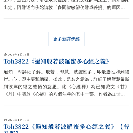
出定，阿難遂向佛陀請教「多聞智敏卻仍難成菩提」的原因，以
及為何佛於一切契經中，皆盛讚三昧與最上智。應阿難所請，佛
陀以引導問答的方式，開示了相關的法義。
更多新譯佛經
2025 年 1 月 15 日
Toh3822《遍知般若波羅蜜多心經之義》
遍知，即詳細了解。般若，即慧。波羅蜜多，即最勝性和到彼
岸。心，即主要和總攝。據此，題名之意為，詳細了解智慧最勝
到彼岸的經之總攝的意思。此《心經釋》為已知藏文《甘》
《丹》中關於《心經》的八個注釋的其中一部。作者為11世紀的
印度論師吉祥賢。據Lopez (1988) 說，關於此師的資料鮮少。此
論是其唯一傳世之作。此《釋》也是諸《心經釋》中最多也是最
明顯使用唯識三自性見而作的注釋。釋文中更配以五道之說。其
2025 年 1 月 15 日
比經咒釋也被後來如格西語自在教增等採用。另有說此師曾教西
Toh3822《遍知般若波羅蜜多心經之義》【普
藏譯師鄂・洛丹喜饒《辨法法性論》。