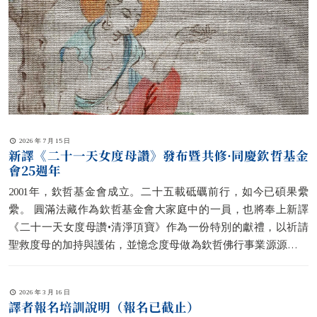
2026 年 7 月 15 日
新譯《二十一天女度母讚》發布暨共修·同慶欽哲基金
會25週年
2001年，欽哲基金會成立。二十五載砥礪前行，如今已碩果纍
纍。 圓滿法藏作為欽哲基金會大家庭中的一員，也將奉上新譯
《二十一天女度母讚•清淨頂寶》作為一份特別的獻禮，以祈請
聖救度母的加持與護佑，並憶念度母做為欽哲佛行事業源源不斷
行動力與精神泉
[…]
2026 年 3 月 16 日
譯者報名培訓說明（報名已截止）