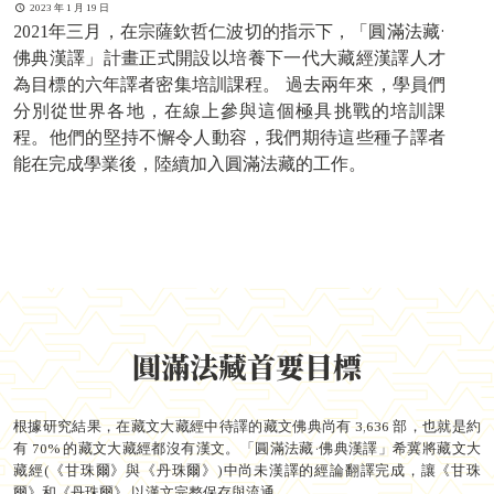
2023 年 1 月 19 日
2021年三月，在宗薩欽哲仁波切的指示下，「圓滿法藏·
佛典漢譯」計畫正式開設以培養下一代大藏經漢譯人才
為目標的六年譯者密集培訓課程。 過去兩年來，學員們
分別從世界各地，在線上參與這個極具挑戰的培訓課
程。他們的堅持不懈令人動容，我們期待這些種子譯者
能在完成學業後，陸續加入圓滿法藏的工作。
圓滿法藏首要目標
根據研究結果，在藏文大藏經中待譯的藏文佛典尚有 3,636 部，也就是約
有 70% 的藏文大藏經都沒有漢文。「圓滿法藏·佛典漢譯」希冀將藏文大
藏經(《甘珠爾》與《丹珠爾》)中尚未漢譯的經論翻譯完成，讓《甘珠
爾》和《丹珠爾》 以漢文完整保存與流通。