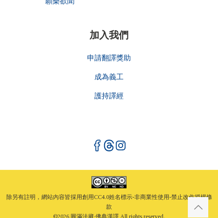
願樂欲聞
加入我們
申請翻譯獎助
成為義工
護持譯經
除另有註明，網站內容皆採用創用CC4.0姓名標示-非商業性使用-禁止改作授權條
款
©
2026 圓滿法藏·佛典漢譯 All rights reserved.