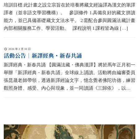
培訓目標 此計畫之設立宗旨在於培養將藏文經論譯為漢文的筆譯
譯者（並非語文學習機構）。 參訓條件 1.具備良好的藏文拼讀
能力，並已具備基礎藏文文法水平。 2.需配合參與圓滿法藏計畫
內部相關服務工作、學習活動。 課程說明 1.課程皆為線
[…]
2026 年 2 月 10 日
活動公告｜新譯經典・新春共誦
新譯經典・新春共誦 【圓滿法藏・佛典漢譯】將於馬年正月初一
舉辦「新譯經典・新春共誦」全球線上誦讀。活動將由編審委員
張昆晟老師帶領，透過新譯經論文字，憶念覺者佛陀功德，練習
觀照身體、感受、內心與現象，並一同讀誦《三歸依》，以及佛
陀親說的吉祥偈
[…]