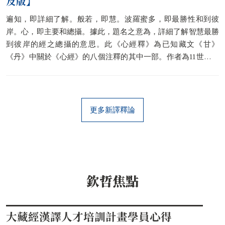
及版】
遍知，即詳細了解。般若，即慧。波羅蜜多，即最勝性和到彼
岸。心，即主要和總攝。據此，題名之意為，詳細了解智慧最勝
到彼岸的經之總攝的意思。此《心經釋》為已知藏文《甘》
《丹》中關於《心經》的八個注釋的其中一部。作者為11世紀的
印度論師吉祥賢。據Lopez (1988) 說，關於此師的資料鮮少。此
論是其唯一傳世之作。此《釋》也是諸《心經釋》中最多也是最
明顯使用唯識三自性見而作的注釋。釋文中更配以五道之說。其
比經咒釋也被後來如格西語自在教增等採用。另有說此師曾教西
更多新譯釋論
藏譯師鄂・洛丹喜饒《辨法法性論》。
欽哲焦點
大藏經漢譯人才培訓計畫學員心得