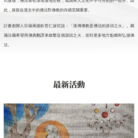
式微後，佛法卻在漢地落地生根，成為華人文化中不可分割的一部分。因
此，保留在漢文中的佛法對佛教的存續至關重要。
計畫創辦人宗薩蔣揚欽哲仁波切說：「漢傳佛教是佛法的源頭之火」。圓
滿法藏希望用佛典翻譯來維繫這個源頭之火，並到更多地方點燃和弘揚佛
法。
最新活動