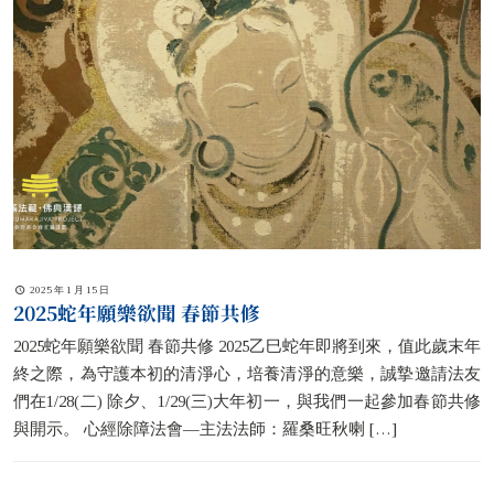
2025 年 1 月 15 日
2025蛇年願樂欲聞 春節共修
2025蛇年願樂欲聞 春節共修 2025乙巳蛇年即將到來，值此歲末年
終之際，為守護本初的清淨心，培養清淨的意樂，誠摯邀請法友
們在1/28(二) 除夕、1/29(三)大年初一，與我們一起參加春節共修
與開示。 心經除障法會—主法法師：羅桑旺秋喇
[…]