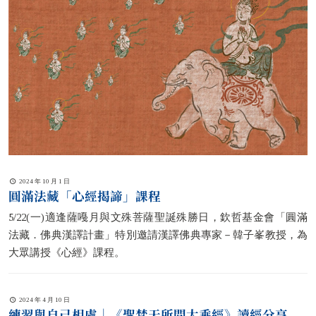
2024 年 10 月 1 日
圓滿法藏「心經揭諦」課程
5/22(一)適逢薩嘠月與文殊菩薩聖誕殊勝日，欽哲基金會「圓滿
法藏．佛典漢譯計畫」特別邀請漢譯佛典專家－韓子峯教授，為
大眾講授《心經》課程。
2024 年 4 月 10 日
練習與自己相處｜《聖梵天所問大乘經》讀經分享