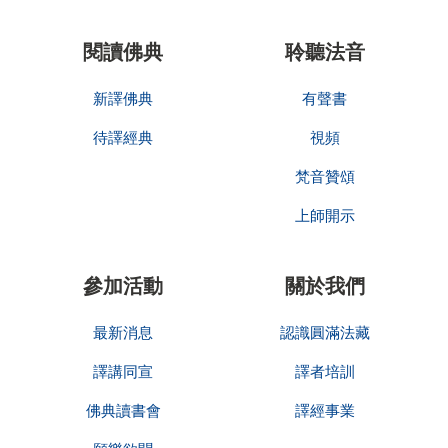
閱讀佛典
聆聽法音
新譯佛典
有聲書
待譯經典
視頻
梵音贊頌
上師開示
參加活動
關於我們
最新消息
認識圓滿法藏
譯講同宣
譯者培訓
佛典讀書會
譯經事業