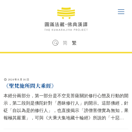
简
繁
2024 年 8 月 16 日
《聖梵施所問大乘經》
本經分兩部分，第一部分是不空見菩薩關於修行心態及行動的開
示，第二段則是佛陀針對「愚昧修行人」的開示。這部佛經，針
砭「自以為是的修行人」，也直接揭示「謗僧害僧實為無知，果
報極其嚴重」，可與《大乘大集地藏十輪經》所說的「十惡輪」
內容相呼應。