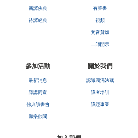
新譯佛典
有聲書
待譯經典
視頻
梵音贊頌
上師開示
參加活動
關於我們
最新消息
認識圓滿法藏
譯講同宣
譯者培訓
佛典讀書會
譯經事業
願樂欲聞