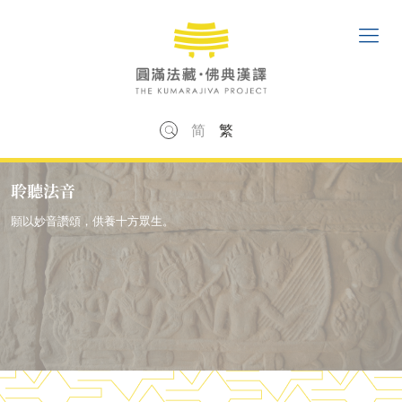
简
繁
聆聽法音
願以妙音讚頌，供養十方眾生。