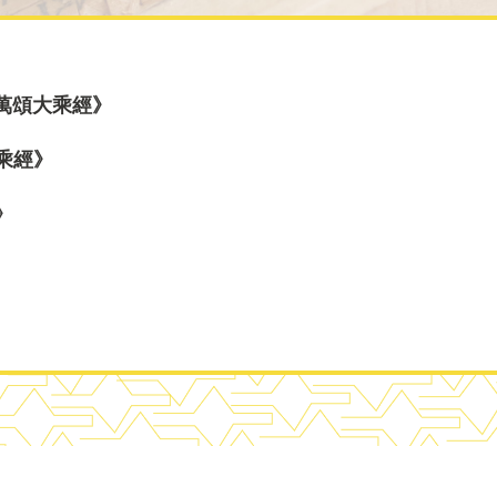
多一萬頌大乘經》
大乘經》
》