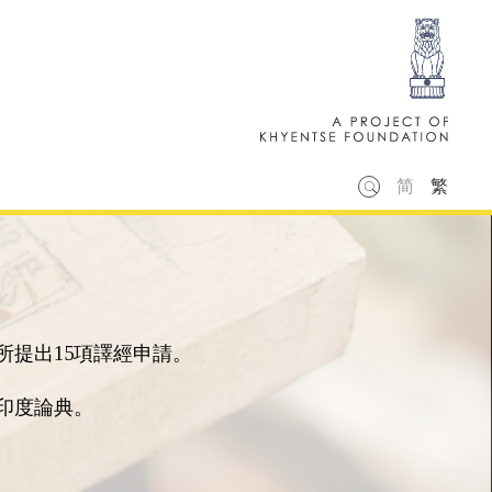
简
繁
所提出15項譯經申請。
的印度論典。