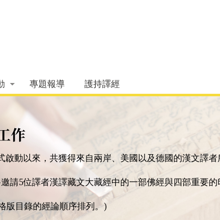
動
專題報導
護持譯經
工作
正式啟動以來，
共獲得來自兩岸、美國以及德國的漢文譯者
年將邀請5位譯者漢譯藏文大藏經中的一部佛經與四部重要
格版目錄的經論順序排列。)