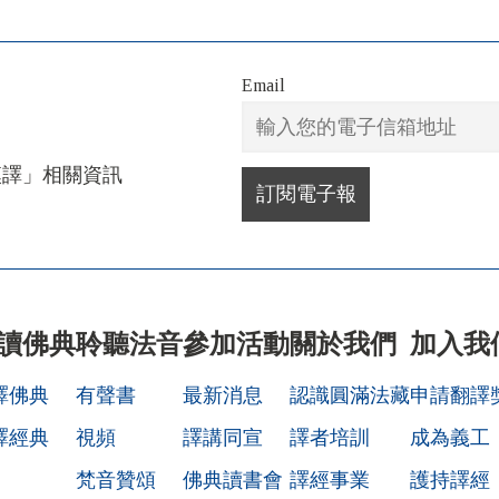
Email
漢譯」相關資訊
讀佛典
聆聽法音
參加活動
關於我們
加入我
譯佛典
有聲書
最新消息
認識圓滿法藏
申請翻譯
譯經典
視頻
譯講同宣
譯者培訓
成為義工
梵音贊頌
佛典讀書會
譯經事業
護持譯經