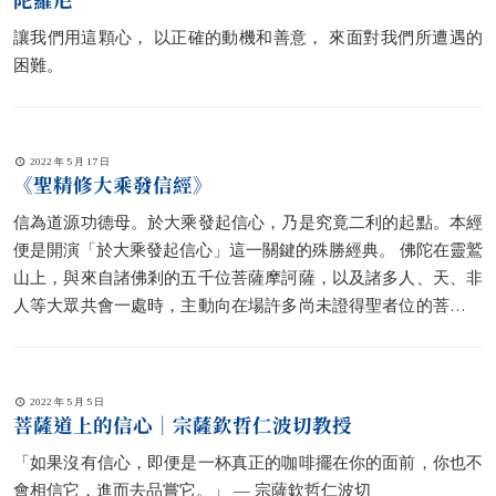
讓我們用這顆心， 以正確的動機和善意， 來面對我們所遭遇的
困難。
2022 年 5 月 17 日
《聖精修大乘發信經》
信為道源功德母。於大乘發起信心，乃是究竟二利的起點。本經
便是開演「於大乘發起信心」這一關鍵的殊勝經典。 佛陀在靈鷲
山上，與來自諸佛剎的五千位菩薩摩訶薩，以及諸多人、天、非
人等大眾共會一處時，主動向在場許多尚未證得聖者位的菩薩開
示「應於大乘發起信心，透過信心而數數安住」的道理，並加持
大方便信菩薩摩訶薩，使菩薩向佛陀請教有關「於大乘發起信
心」的諸多問題。
2022 年 5 月 5 日
菩薩道上的信心｜宗薩欽哲仁波切教授
「如果沒有信心，即便是一杯真正的咖啡擺在你的面前，你也不
會相信它，進而去品嘗它。」 — 宗薩欽哲仁波切