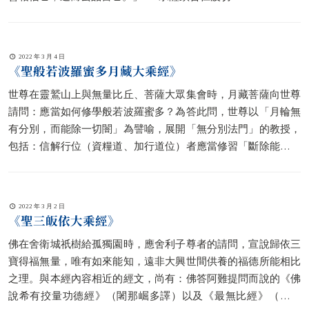
2022 年 3 月 4 日
《聖般若波羅蜜多月藏大乘經》
世尊在靈鷲山上與無量比丘、菩薩大眾集會時，月藏菩薩向世尊
請問：應當如何修學般若波羅蜜多？為答此問，世尊以「月輪無
有分別，而能除一切闇」為譬喻，展開「無分別法門」的教授，
包括：信解行位（資糧道、加行道位）者應當修習「斷除能、所
二取分別」為主的法門，以成就「有漏般若波羅蜜多」；到了聖
者境界（大乘見道位以上），則修習「離一切分別」的「無漏般
若波羅蜜多」法門。最後，佛陀則以「一切皆超相狀、自性、體
2022 年 3 月 2 日
性」，總結般若波羅蜜多法門。
《聖三皈依大乘經》
佛在舍衛城祇樹給孤獨園時，應舍利子尊者的請問，宣說歸依三
寶得福無量，唯有如來能知，遠非大興世間供養的福德所能相比
之理。與本經內容相近的經文，尚有：佛答阿難提問而說的《佛
說希有挍量功德經》（闍那崛多譯）以及《最無比經》（玄奘