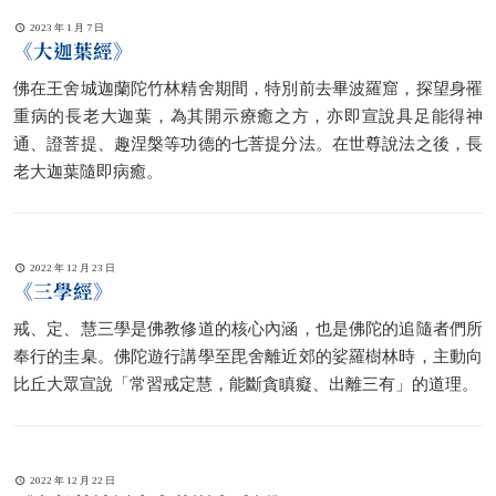
2023 年 1 月 7 日
《大迦葉經》
佛在王舍城迦蘭陀竹林精舍期間，特別前去畢波羅窟，探望身罹
重病的長老大迦葉，為其開示療癒之方，亦即宣說具足能得神
通、證菩提、趣涅槃等功德的七菩提分法。在世尊說法之後，長
老大迦葉隨即病癒。
2022 年 12 月 23 日
《三學經》
戒、定、慧三學是佛教修道的核心內涵，也是佛陀的追隨者們所
奉行的圭臬。佛陀遊行講學至毘舍離近郊的娑羅樹林時，主動向
比丘大眾宣說「常習戒定慧，能斷貪瞋癡、出離三有」的道理。
2022 年 12 月 22 日