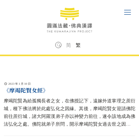
简
繁
2023 年 1 月 10 日
《摩竭陀賢女經》
摩竭陀賢為給孤獨長者之女，在佛授記下，遠嫁外道掌理之蔗衍
城，種下佛法將於此處弘化之因緣。其後，摩竭陀賢女迎請佛陀
前往蔗衍城，諸大阿羅漢弟子亦以神變力前往，遂令該地成為佛
法弘化之處。佛陀就弟子所問，開示摩竭陀賢女過去世之因緣，
亦揭示迦葉佛時代，詰利詰王十種夢境（當時佛是此王之女，名