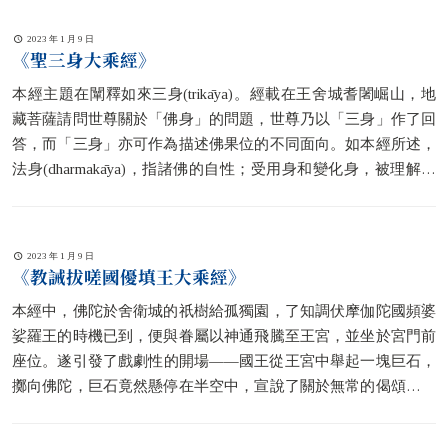
曰金鬘），預示了釋迦牟尼佛教法的發展，包括分裂為十八部派
之事。
2023 年 1 月 9 日
《聖三身大乘經》
本經主題在闡釋如來三身(trikāya)。經載在王舍城耆闍崛山，地
藏菩薩請問世尊關於「佛身」的問題，世尊乃以「三身」作了回
答，而「三身」亦可作為描述佛果位的不同面向。如本經所述，
法身(dharmakāya)，指諸佛的自性；受用身和變化身，被理解為
法身的化現，或者說它們是諸佛事業的化現。受用身
(saṃbhogakāya)，有時被譯為「報身」，是佛陀在菩薩面前所呈
現的顯相；變化身(nirmāṇakāya)，有時被譯為「化身」，是任何
2023 年 1 月 9 日
信解行地凡夫都可以看到的佛陀的形相。總之，佛陀示現各種形
《教誡拔嗟國優填王大乘經》
相，主要是為了對不同的眾生開示佛法，令其解脫。
本經中，佛陀於舍衛城的祇樹給孤獨園，了知調伏摩伽陀國頻婆
娑羅王的時機已到，便與眷屬以神通飛騰至王宮，並坐於宮門前
座位。遂引發了戲劇性的開場——國王從王宮中舉起一塊巨石，
擲向佛陀，巨石竟然懸停在半空中，宣說了關於無常的偈頌，從
而使國王心生信樂，並引發其與佛陀在王宮門前的一番問答。