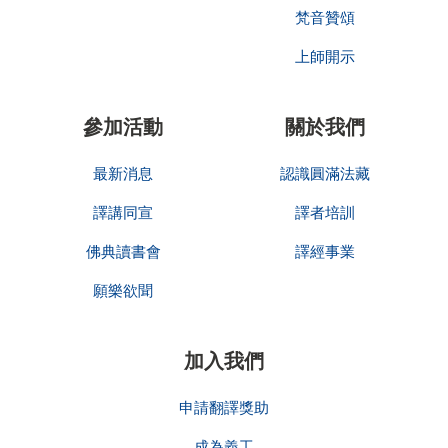
梵音贊頌
上師開示
參加活動
關於我們
最新消息
認識圓滿法藏
譯講同宣
譯者培訓
佛典讀書會
譯經事業
願樂欲聞
加入我們
申請翻譯獎助
成為義工