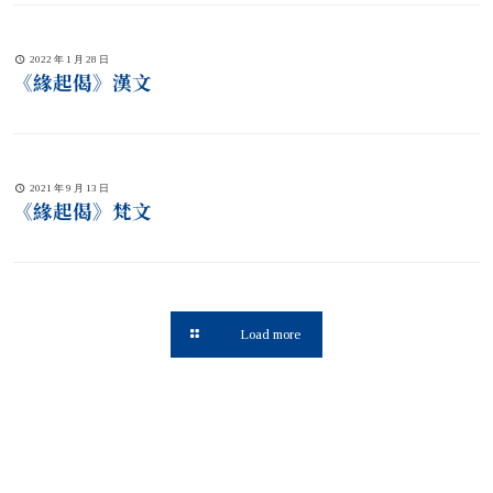
說，並教導「此緣起者，即諸如來法身。何人見緣起，彼即見如
來。」
2022 年 1 月 28 日
《緣起偈》漢文
2021 年 9 月 13 日
《緣起偈》梵文
Load more