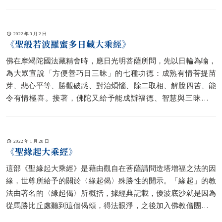
譯）。
2022 年 3 月 2 日
《聖般若波羅蜜多日藏大乘經》
佛在摩竭陀國法藏精舍時，應日光明菩薩所問，先以日輪為喻，
為大眾宣說「方便善巧日三昧」的七種功德：成熟有情菩提苗
芽、悲心平等、勝觀破惑、對治煩惱、除二取相、解脫四苦、能
令有情極喜。接著，佛陀又給予能成辦福德、智慧與三昧的法
教，啟示欲學般若波羅蜜多者，應當修學一切法無自性等了義理
趣，並以多聞、精進、慈心、利他、禪定、修學無我等學處，總
結大乘學門。
2022 年 1 月 28 日
《聖緣起大乘經》
這部《聖緣起大乘經》是藉由觀自在菩薩請問造塔增福之法的因
緣，世尊所給予的關於〈緣起偈〉殊勝性的開示。「緣起」的教
法由著名的〈緣起偈〉所概括，據經典記載，優波底沙就是因為
從馬勝比丘處聽到這個偈頌，得法眼淨，之後加入佛教僧團。在
本經中，這個〈緣起偈〉由世尊在三十三天親自為觀自在菩薩宣