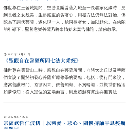
佛世尊在王舍城期間，堅勝意樂菩薩入城至一長者家化緣時，見
到長者之女貌美，生起嚴重的貪著心，用盡方法仍無法對治。佛
陀為了調伏菩薩，遂化現一人，貌同長者女，加以點化。在佛陀
的引導下，堅勝意樂菩薩乃將事情始末稟告佛陀，請佛教示。
2022 年 11 月 11 日
《聖觀自在菩薩所問七法大乘經》
佛世尊在靈鷲山上時，應觀自在菩薩所問，向諸大比丘以及菩薩
們宣說了關於初發心菩薩所應修學的要點，包括：從行門來說，
應當善護根門、遵循因果、依善知識、不貪輪迴，並觀世俗輪迴
如夢似幻；從入定位的立場而言，則應超越有實法與無實法之對
立性，使得對於空性的了悟臻於穩定。
2022 年 6 月 22 日
宗薩欽哲仁波切｜以慈愛、悲心、關懷持誦平息疫癘
陀羅尼