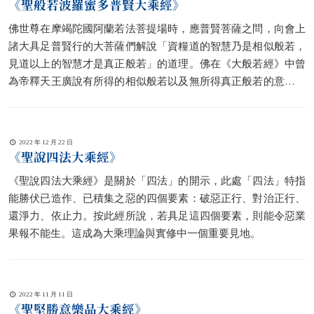
《聖般若波羅蜜多普賢大乘經》
佛世尊在摩竭陀國阿蘭若法菩提場時，應普賢菩薩之問，向會上
諸大具足普賢行的大菩薩們解說「資糧道的智慧乃是相似般若，
見道以上的智慧才是真正般若」的道理。佛在《大般若經》中曾
為帝釋天王廣說有所得的相似般若以及無所得真正般若的意涵，
而於本經中，則著重宣說二者在地道階位的界限差別。
2022 年 12 月 22 日
《聖說四法大乘經》
《聖說四法大乘經》是關於「四法」的開示，此處「四法」特指
能勝伏已造作、已積集之惡的四個要素：破惡正行、對治正行、
還淨力、依止力。按此經所說，若具足這四個要素，則能令惡業
果報不能生。這成為大乘理論與實修中一個重要見地。
2022 年 11 月 11 日
《聖堅勝意樂品大乘經》